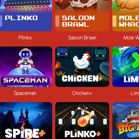
Plinko
Saloon Brawl
Mole 
Spaceman
Chicken+
Li