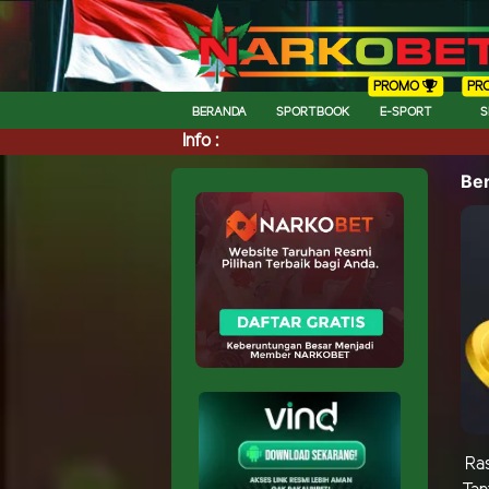
PROMO
PR
BERANDA
SPORTBOOK
E-SPORT
S
Info :
SELAMAT DATANG DI ARENA
Be
Ras